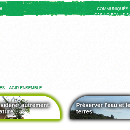
re
COMMUNIQUÉS
CASINO BONUS S
CASIN
MEILLEUR CASINO EN LIGNE 
IMMÉDIAT
BONUS D'INSCRIPTION 
MACHIN
ES
AGIR ENSEMBLE