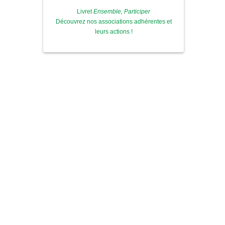
Livret
Ensemble, Participer
Découvrez nos associations adhérentes et
leurs actions !