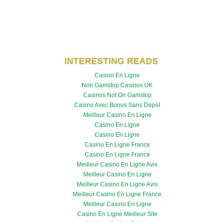
INTERESTING READS
Casino En Ligne
Non Gamstop Casinos UK
Casinos Not On Gamstop
Casino Avec Bonus Sans Depot
Meilleur Casino En Ligne
Casino En Ligne
Casino En Ligne
Casino En Ligne France
Casino En Ligne France
Meilleur Casino En Ligne Avis
Meilleur Casino En Ligne
Meilleur Casino En Ligne Avis
Meilleur Casino En Ligne France
Meilleur Casino En Ligne
Casino En Ligne Meilleur Site