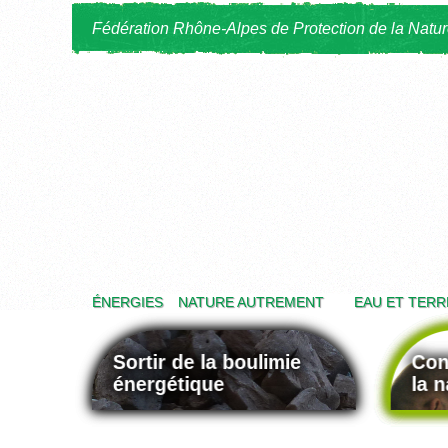
Fédération Rhône-Alpes de Protection de la Natu
ÉNERGIES
NATURE AUTREMENT
EAU ET TERR