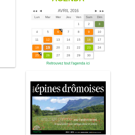
AVRIL 2016
◄
►
◄◄
►►
Lun
Mar
Mer
Jeu
Ven
Sam
Dim
1
2
3
4
5
6
7
8
9
10
11
12
13
14
15
16
17
19
18
20
21
22
23
24
25
26
27
28
29
30
Retrouvez tout l'agenda ici