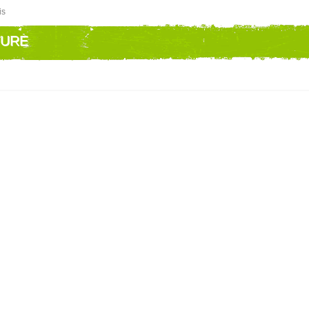
is
TURE