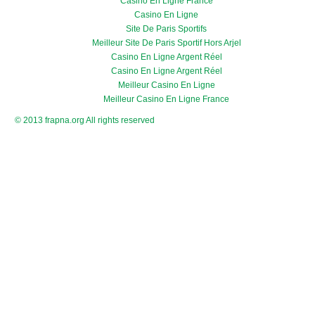
Casino En Ligne France
Casino En Ligne
Site De Paris Sportifs
Meilleur Site De Paris Sportif Hors Arjel
Casino En Ligne Argent Réel
Casino En Ligne Argent Réel
Meilleur Casino En Ligne
Meilleur Casino En Ligne France
© 2013 frapna.org All rights reserved