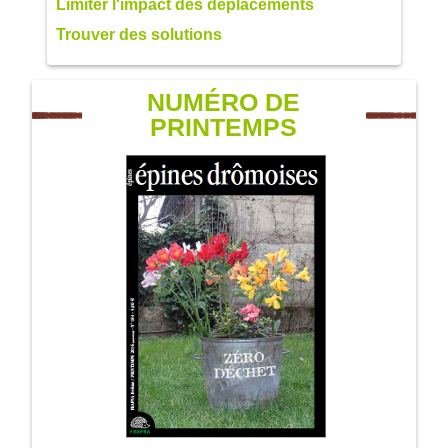
Limiter l'impact des déplacements
Trouver des solutions
NUMÉRO DE
PRINTEMPS