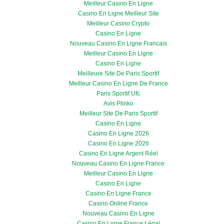
Meilleur Casino En Ligne
Casino En Ligne Meilleur Site
Meilleur Casino Crypto
Casino En Ligne
Nouveau Casino En Ligne Francais
Meilleur Casino En Ligne
Casino En Ligne
Meilleure Site De Paris Sportif
Meilleur Casino En Ligne De France
Paris Sportif Ufc
Avis Plinko
Meilleur Site De Paris Sportif
Casino En Ligne
Casino En Ligne 2026
Casino En Ligne 2026
Casino En Ligne Argent Réel
Nouveau Casino En Ligne France
Meilleur Casino En Ligne
Casino En Ligne
Casino En Ligne France
Casino Online France
Nouveau Casino En Ligne
Casino En Ligne France Légal