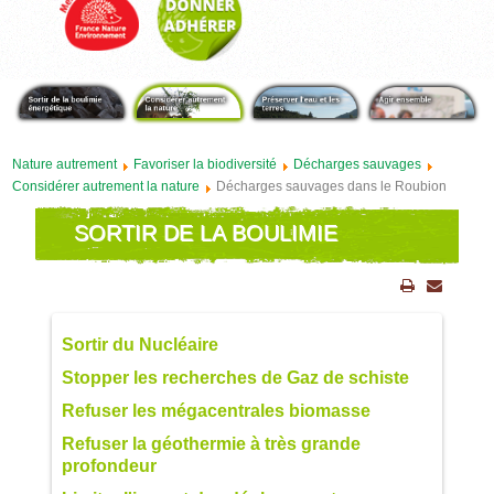
Nature autrement
Favoriser la biodiversité
Décharges sauvages
Considérer autrement la nature
Décharges sauvages dans le Roubion
SORTIR DE LA BOULIMIE
ÉNERGÉTIQUE
Sortir du Nucléaire
Stopper les recherches de Gaz de schiste
Refuser les mégacentrales biomasse
Refuser la géothermie à très grande
profondeur