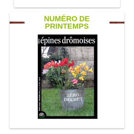
NUMÉRO DE
PRINTEMPS