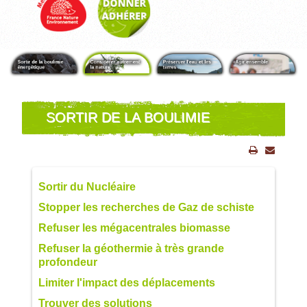
SORTIR DE LA BOULIMIE
ÉNERGÉTIQUE
Sortir du Nucléaire
Stopper les recherches de Gaz de schiste
Refuser les mégacentrales biomasse
Refuser la géothermie à très grande
profondeur
Limiter l'impact des déplacements
Trouver des solutions