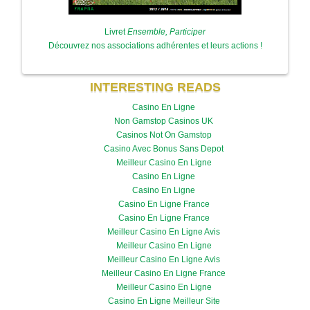
Livret
Ensemble, Participer
Découvrez nos associations adhérentes et leurs actions !
INTERESTING READS
Casino En Ligne
Non Gamstop Casinos UK
Casinos Not On Gamstop
Casino Avec Bonus Sans Depot
Meilleur Casino En Ligne
Casino En Ligne
Casino En Ligne
Casino En Ligne France
Casino En Ligne France
Meilleur Casino En Ligne Avis
Meilleur Casino En Ligne
Meilleur Casino En Ligne Avis
Meilleur Casino En Ligne France
Meilleur Casino En Ligne
Casino En Ligne Meilleur Site