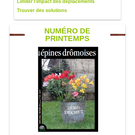
Limiter l'impact des déplacements
Trouver des solutions
NUMÉRO DE
PRINTEMPS