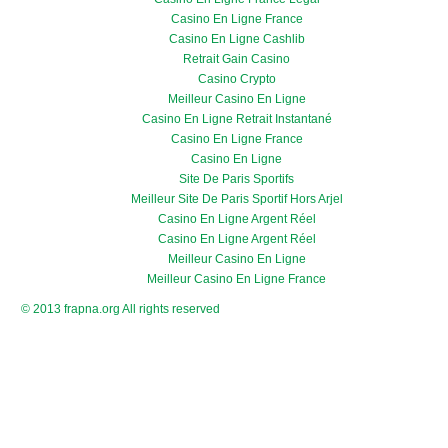
Casino En Ligne France
Casino En Ligne Cashlib
Retrait Gain Casino
Casino Crypto
Meilleur Casino En Ligne
Casino En Ligne Retrait Instantané
Casino En Ligne France
Casino En Ligne
Site De Paris Sportifs
Meilleur Site De Paris Sportif Hors Arjel
Casino En Ligne Argent Réel
Casino En Ligne Argent Réel
Meilleur Casino En Ligne
Meilleur Casino En Ligne France
© 2013 frapna.org All rights reserved