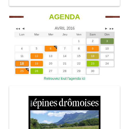
AGENDA
AVRIL 2016
◄
►
◄◄
►►
Lun
Mar
Mer
Jeu
Ven
Sam
Dim
1
2
3
4
5
6
7
8
9
10
11
12
13
14
15
16
17
18
19
20
21
22
23
24
25
26
27
28
29
30
Retrouvez tout l'agenda ici