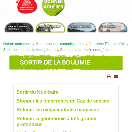
Nature autrement
Mutualiser nos connaissances
Journées Têtes en l'air
Sortir de la boulimie énergétique
Sortir de la boulimie énergétique
SORTIR DE LA BOULIMIE
ÉNERGÉTIQUE
Sortir du Nucléaire
Stopper les recherches de Gaz de schiste
Refuser les mégacentrales biomasse
Refuser la géothermie à très grande
profondeur