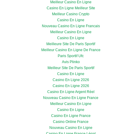
Meilleur Casino En Ligne
Casino En Ligne Meilleur Site
Meilleur Casino Crypto
Casino En Ligne
Nouveau Casino En Ligne Francais
Meilleur Casino En Ligne
Casino En Ligne
Meilleure Site De Paris Sportif
Meilleur Casino En Ligne De France
Paris Sportif Ufc
Avis Plinko
Meilleur Site De Paris Sportif
Casino En Ligne
Casino En Ligne 2026
Casino En Ligne 2026
Casino En Ligne Argent Réel
Nouveau Casino En Ligne France
Meilleur Casino En Ligne
Casino En Ligne
Casino En Ligne France
Casino Online France
Nouveau Casino En Ligne
Casino En Ligne France Légal