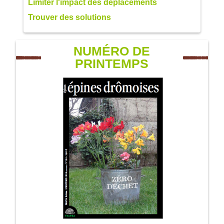
Limiter l'impact des déplacements
Trouver des solutions
NUMÉRO DE
PRINTEMPS