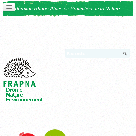
QUI SOMMES-NOUS
Fédération Rhône-Alpes de Protection de la Nature
CONSEIL D'ADMINISTRATION ET AG
CASINO BONUS SANS DEPOT
COMMUNIQUÉS
CONTACT
PARTICIPER
CASINO EN LIGNE
MEILLEUR CASINO EN LIGNE RETRAIT IMMÉDIAT
ADHÉRER
MACHINES À SOUS
BONUS D'INSCRIPTION SANS DÉPÔT
GROUPES LOCAUX
ASSOCIATIONS FÉDÉRÉES
COMMISSIONS CONSULTATIVES
OUTILS
FICHES ALERTES
PETITS GESTES
STOPUB
GLANAGE
AGENDA