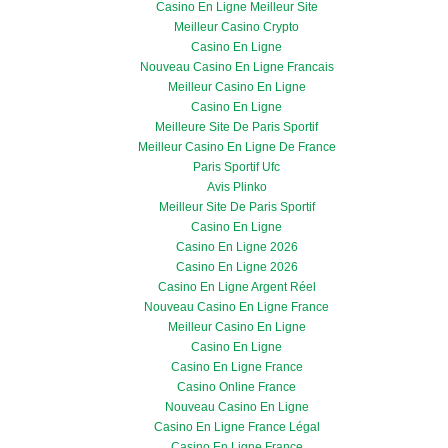
Casino En Ligne Meilleur Site
Meilleur Casino Crypto
Casino En Ligne
Nouveau Casino En Ligne Francais
Meilleur Casino En Ligne
Casino En Ligne
Meilleure Site De Paris Sportif
Meilleur Casino En Ligne De France
Paris Sportif Ufc
Avis Plinko
Meilleur Site De Paris Sportif
Casino En Ligne
Casino En Ligne 2026
Casino En Ligne 2026
Casino En Ligne Argent Réel
Nouveau Casino En Ligne France
Meilleur Casino En Ligne
Casino En Ligne
Casino En Ligne France
Casino Online France
Nouveau Casino En Ligne
Casino En Ligne France Légal
Casino En Ligne France