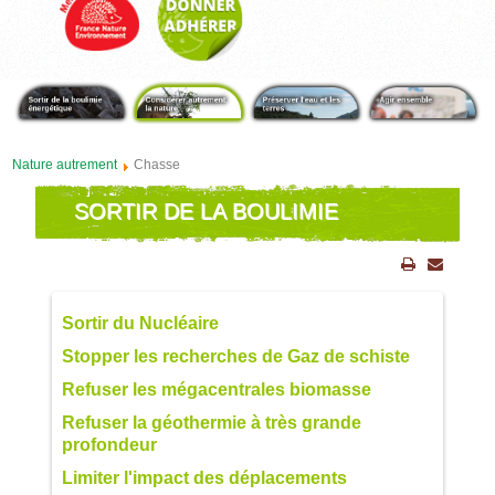
Nature autrement
Chasse
SORTIR DE LA BOULIMIE
ÉNERGÉTIQUE
Sortir du Nucléaire
Stopper les recherches de Gaz de schiste
Refuser les mégacentrales biomasse
Refuser la géothermie à très grande
profondeur
Limiter l'impact des déplacements