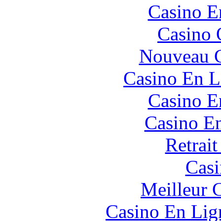
Casino E
Casino 
Nouveau C
Casino En L
Casino E
Casino En
Retrai
Casi
Meilleur 
Casino En Lign