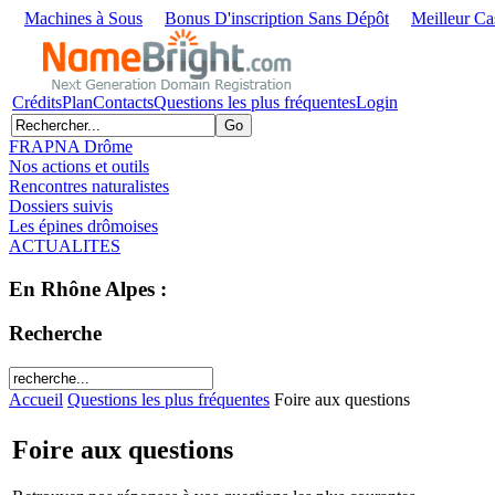
Machines à Sous
Bonus D'inscription Sans Dépôt
Meilleur Ca
Crédits
Plan
Contacts
Questions les plus fréquentes
Login
FRAPNA Drôme
Nos actions et outils
Rencontres naturalistes
Dossiers suivis
Les épines drômoises
ACTUALITES
En Rhône Alpes :
Recherche
Accueil
Questions les plus fréquentes
Foire aux questions
Foire aux questions