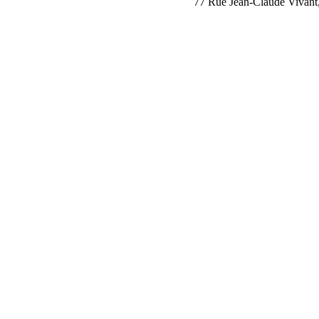
77 Rue Jean-Claude Vivant,