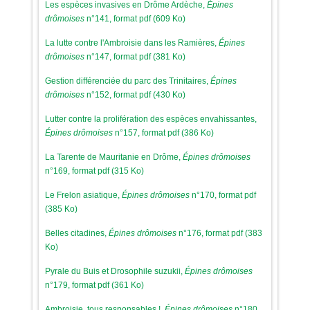
Les espèces invasives en Drôme Ardèche,
Épines
drômoises
n°141, format pdf (609 Ko)
La lutte contre l'Ambroisie dans les Ramières,
Épines
drômoises
n°147, format pdf (381 Ko)
Gestion différenciée du parc des Trinitaires,
Épines
drômoises
n°152, format pdf (430 Ko)
Lutter contre la prolifération des espèces envahissantes,
Épines drômoises
n°157, format pdf (386 Ko)
La Tarente de Mauritanie en Drôme,
Épines drômoises
n°169, format pdf (315 Ko)
Le Frelon asiatique,
Épines drômoises
n°170, format pdf
(385 Ko)
Belles citadines,
Épines drômoises
n°176, format pdf (383
Ko)
Pyrale du Buis et Drosophile suzukii,
Épines drômoises
n°179, format pdf (361 Ko)
Ambroisie, tous responsables !,
Épines drômoises
n°180,