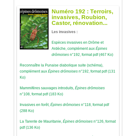
Numéro 192 : Terroirs,
invasives, Roubion,
Castor, rénovation...
Les invasives :
Espèces invasives en Drôme et
Ardèche, complément aux
Épines
drômoises
n°192, format pdf (467 Ko)
Reconnaître la Punaise diabolique suite (schéma),
complément aux
Épines drômoises
n°192, format pdf (131
Ko)
Mammifères sauvages introduits,
Épines drômoises
n°108, format pdf (183 Ko)
Invasives en forêt,
Épines drômoises
n°118, format pdf
(288 Ko)
La Tarente de Mauritanie,
Épines drômoises
n°126, format
pdf (136 Ko)