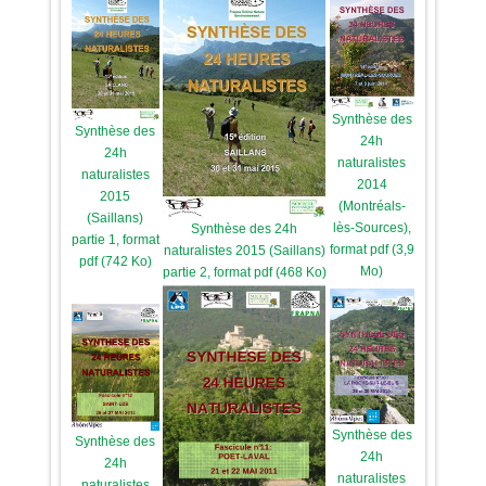
Synthèse des
Synthèse des
24h
24h
naturalistes
naturalistes
2014
2015
(Montréals-
(Saillans)
lès-Sources),
Synthèse des 24h
partie 1, format
format pdf (3,9
naturalistes 2015 (Saillans)
pdf (742 Ko)
Mo)
partie 2, format pdf (468 Ko)
Synthèse des
Synthèse des
24h
24h
naturalistes
naturalistes