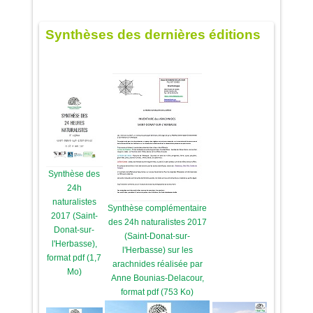
Synthèses des dernières éditions
Synthèse des
24h
naturalistes
Synthèse complémentaire
2017 (Saint-
des 24h naturalistes 2017
Donat-sur-
(Saint-Donat-sur-
l'Herbasse),
l'Herbasse) sur les
format pdf (1,7
arachnides réalisée par
Mo)
Anne Bounias-Delacour,
format pdf (753 Ko)