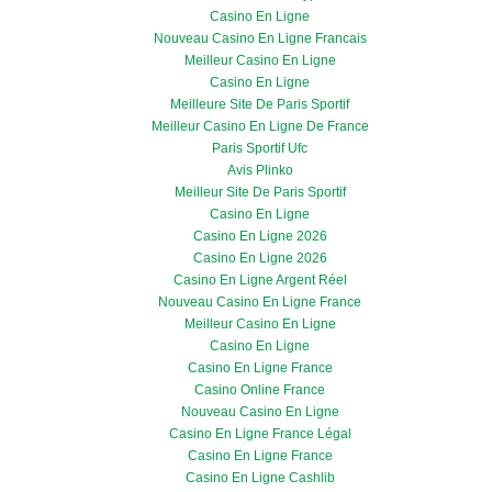
Casino En Ligne
Nouveau Casino En Ligne Francais
Meilleur Casino En Ligne
Casino En Ligne
Meilleure Site De Paris Sportif
Meilleur Casino En Ligne De France
Paris Sportif Ufc
Avis Plinko
Meilleur Site De Paris Sportif
Casino En Ligne
Casino En Ligne 2026
Casino En Ligne 2026
Casino En Ligne Argent Réel
Nouveau Casino En Ligne France
Meilleur Casino En Ligne
Casino En Ligne
Casino En Ligne France
Casino Online France
Nouveau Casino En Ligne
Casino En Ligne France Légal
Casino En Ligne France
Casino En Ligne Cashlib