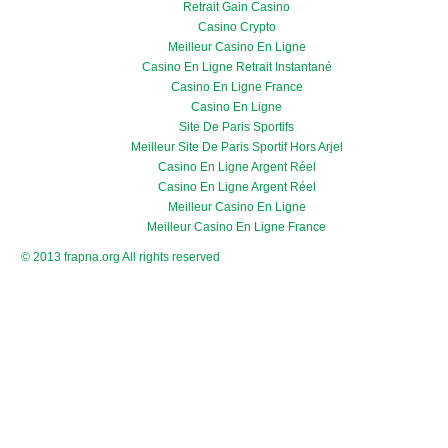
Retrait Gain Casino
Casino Crypto
Meilleur Casino En Ligne
Casino En Ligne Retrait Instantané
Casino En Ligne France
Casino En Ligne
Site De Paris Sportifs
Meilleur Site De Paris Sportif Hors Arjel
Casino En Ligne Argent Réel
Casino En Ligne Argent Réel
Meilleur Casino En Ligne
Meilleur Casino En Ligne France
© 2013 frapna.org All rights reserved