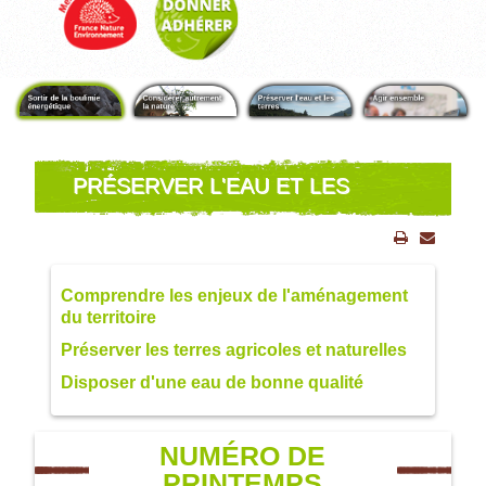
PRÉSERVER L'EAU ET LES
TERRES
Comprendre les enjeux de l'aménagement
du territoire
Préserver les terres agricoles et naturelles
Disposer d'une eau de bonne qualité
NUMÉRO DE
PRINTEMPS