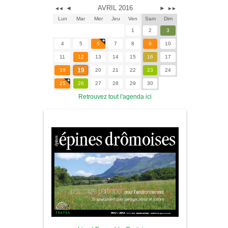
AVRIL 2016
◄
►
◄◄
►►
Lun
Mar
Mer
Jeu
Ven
Sam
Dim
1
2
3
4
5
6
7
8
9
10
11
12
13
14
15
16
17
19
18
20
21
22
23
24
25
26
27
28
29
30
Retrouvez tout l'agenda ici