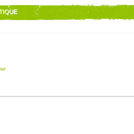
TIQUE
eur