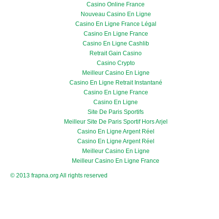
Casino Online France
Nouveau Casino En Ligne
Casino En Ligne France Légal
Casino En Ligne France
Casino En Ligne Cashlib
Retrait Gain Casino
Casino Crypto
Meilleur Casino En Ligne
Casino En Ligne Retrait Instantané
Casino En Ligne France
Casino En Ligne
Site De Paris Sportifs
Meilleur Site De Paris Sportif Hors Arjel
Casino En Ligne Argent Réel
Casino En Ligne Argent Réel
Meilleur Casino En Ligne
Meilleur Casino En Ligne France
© 2013 frapna.org All rights reserved