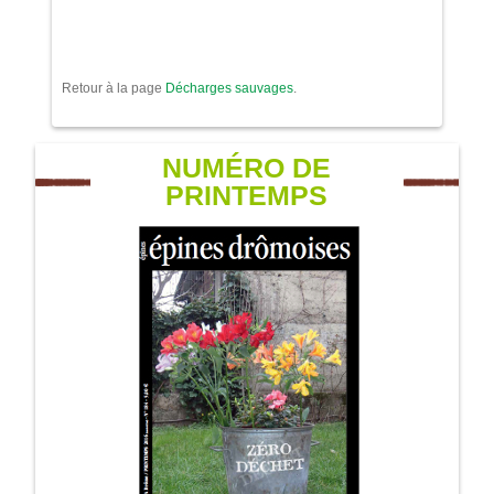
Retour à la page
Décharges sauvages
.
NUMÉRO DE
PRINTEMPS