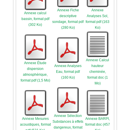
Annexe Fiche
Annexe
Annexe calcul
descriptive
Analyses Sol,
bassin, format pdf
sondage, format pdf
format pdf (163
(302 Ko)
(280 Ko)
Ko)
Annexe Calcul
Annexe Étude
Annexe Analyses
hauteur
dispersion
Eau, format pdf
cheminée,
atmosphérique,
(160 Ko)
format doc (1
format pdf (1,5 Mo)
Mo)
Annexe Sélection
Annexe Mesures
Annexe BARPI,
Substances à effets
acoustiques, format
format doc (457
dangereux, format