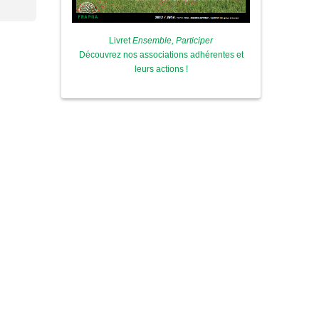
Livret
Ensemble, Participer
Découvrez nos associations adhérentes et
leurs actions !