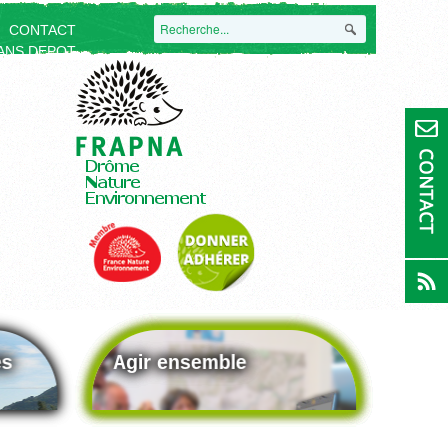
CONTACT
ANS DEPOT
O EN LIGNE
RETRAIT
SANS DÉPÔT
ES À SOUS