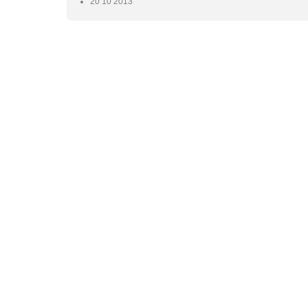
20 10 2013