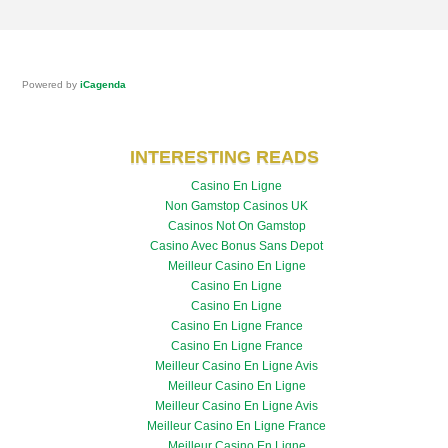
Powered by
iCagenda
INTERESTING READS
Casino En Ligne
Non Gamstop Casinos UK
Casinos Not On Gamstop
Casino Avec Bonus Sans Depot
Meilleur Casino En Ligne
Casino En Ligne
Casino En Ligne
Casino En Ligne France
Casino En Ligne France
Meilleur Casino En Ligne Avis
Meilleur Casino En Ligne
Meilleur Casino En Ligne Avis
Meilleur Casino En Ligne France
Meilleur Casino En Ligne