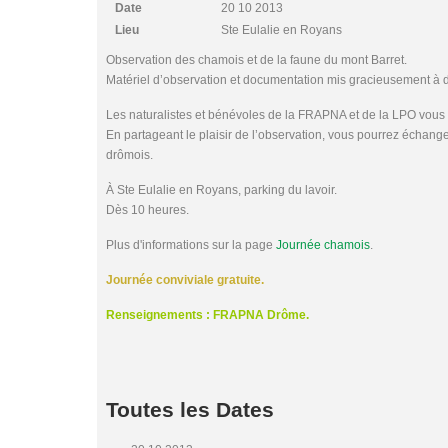
Date
20 10 2013
Lieu
Ste Eulalie en Royans
Observation des chamois et de la faune du mont Barret.
Matériel d’observation et documentation mis gracieusement à d
Les naturalistes et bénévoles de la FRAPNA et de la LPO vous i
En partageant le plaisir de l’observation, vous pourrez échang
drômois.
À Ste Eulalie en Royans, parking du lavoir.
Dès 10 heures.
Plus d'informations sur la page
Journée chamois
.
Journée conviviale gratuite.
Renseignements : FRAPNA Drôme.
Toutes les Dates