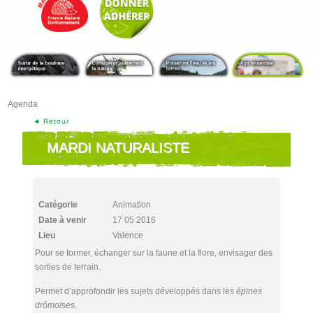
Agenda
◄ Retour
MARDI NATURALISTE
Catégorie
Animation
Date à venir
17 05 2016
Lieu
Valence
Pour se former, échanger sur la faune et la flore, envisager des
sorties de terrain.
Permet d’approfondir les sujets développés dans les
épines
drômoises
.