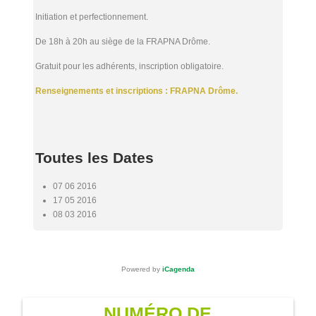
Initiation et perfectionnement.
De 18h à 20h au siège de la FRAPNA Drôme.
Gratuit pour les adhérents, inscription obligatoire.
Renseignements et inscriptions : FRAPNA Drôme.
Toutes les Dates
07 06 2016
17 05 2016
08 03 2016
Powered by
iCagenda
NUMÉRO DE