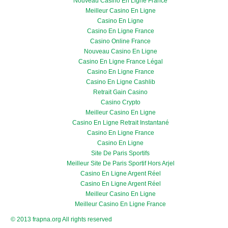
Nouveau Casino En Ligne France
Meilleur Casino En Ligne
Casino En Ligne
Casino En Ligne France
Casino Online France
Nouveau Casino En Ligne
Casino En Ligne France Légal
Casino En Ligne France
Casino En Ligne Cashlib
Retrait Gain Casino
Casino Crypto
Meilleur Casino En Ligne
Casino En Ligne Retrait Instantané
Casino En Ligne France
Casino En Ligne
Site De Paris Sportifs
Meilleur Site De Paris Sportif Hors Arjel
Casino En Ligne Argent Réel
Casino En Ligne Argent Réel
Meilleur Casino En Ligne
Meilleur Casino En Ligne France
© 2013 frapna.org All rights reserved