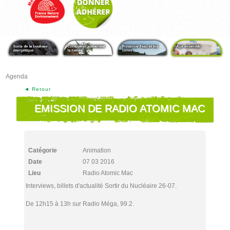
Agenda
◄ Retour
EMISSION DE RADIO ATOMIC MAC
Catégorie
Animation
Date
07 03 2016
Lieu
Radio Atomic Mac
Interviews, billets d'actualité Sortir du Nucléaire 26-07.
De 12h15 à 13h sur Radio Méga, 99.2.