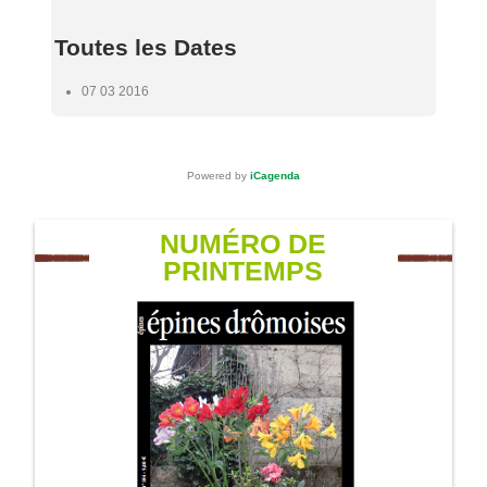
Toutes les Dates
07 03 2016
Powered by
iCagenda
NUMÉRO DE
PRINTEMPS