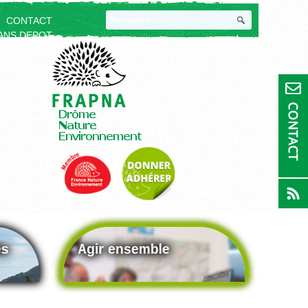
CONTACT
ANS DEPOT
O EN LIGNE
RETRAIT
SANS DÉPÔT
ES À SOUS