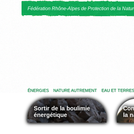
Fédération Rhône-Alpes de Protection de la Natu
ÉNERGIES
NATURE AUTREMENT
EAU ET TERRE