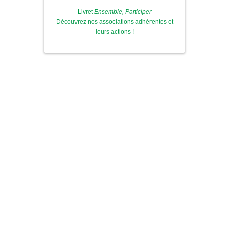
Livret
Ensemble, Participer
Découvrez nos associations adhérentes et
leurs actions !