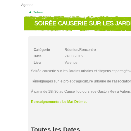
Agenda
◄ Retour
SOIRÉE CAUSERIE SUR LES JARD
Catégorie
Réunion/Rencontre
Date
24 03 2016
Lieu
Valence
Soirée causerie sur les Jardins urbains et citoyens et partagés
Témoignages sur le projet d'agriculture urbaine de l’associatio
À partir de 18h30 au Cause Toujours, rue Gaston Rey à Valenc
Renseignements : Le Mat Drôme.
Toutes les Dates