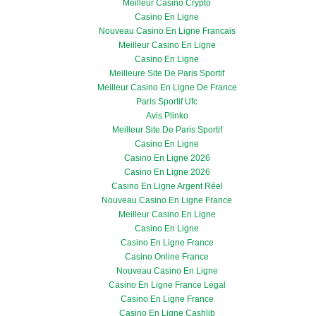
Meilleur Casino Crypto
Casino En Ligne
Nouveau Casino En Ligne Francais
Meilleur Casino En Ligne
Casino En Ligne
Meilleure Site De Paris Sportif
Meilleur Casino En Ligne De France
Paris Sportif Ufc
Avis Plinko
Meilleur Site De Paris Sportif
Casino En Ligne
Casino En Ligne 2026
Casino En Ligne 2026
Casino En Ligne Argent Réel
Nouveau Casino En Ligne France
Meilleur Casino En Ligne
Casino En Ligne
Casino En Ligne France
Casino Online France
Nouveau Casino En Ligne
Casino En Ligne France Légal
Casino En Ligne France
Casino En Ligne Cashlib