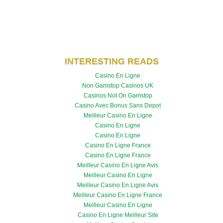
INTERESTING READS
Casino En Ligne
Non Gamstop Casinos UK
Casinos Not On Gamstop
Casino Avec Bonus Sans Depot
Meilleur Casino En Ligne
Casino En Ligne
Casino En Ligne
Casino En Ligne France
Casino En Ligne France
Meilleur Casino En Ligne Avis
Meilleur Casino En Ligne
Meilleur Casino En Ligne Avis
Meilleur Casino En Ligne France
Meilleur Casino En Ligne
Casino En Ligne Meilleur Site